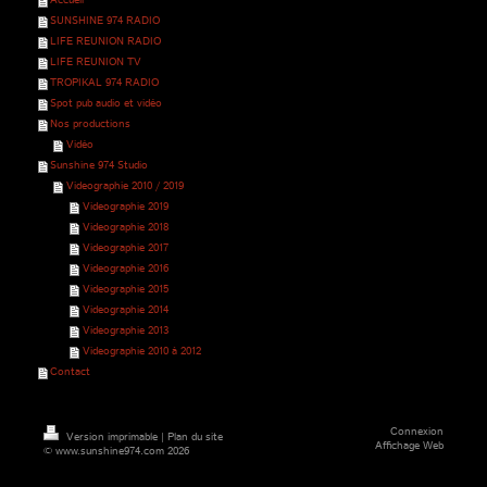
SUNSHINE 974 RADIO
LIFE REUNION RADIO
LIFE REUNION TV
TROPIKAL 974 RADIO
Spot pub audio et vidéo
Nos productions
Vidéo
Sunshine 974 Studio
Videographie 2010 / 2019
Videographie 2019
Videographie 2018
Videographie 2017
Videographie 2016
Videographie 2015
Videographie 2014
Videographie 2013
Videographie 2010 à 2012
Contact
Connexion
Version imprimable
|
Plan du site
Affichage Web
© www.sunshine974.com 2026